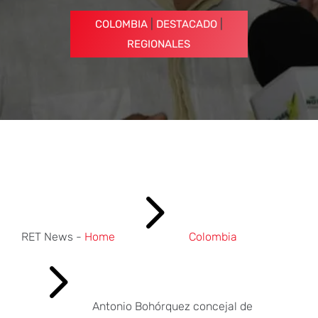
|
|
COLOMBIA
DESTACADO
REGIONALES
5
RET News -
Home
Colombia
5
Antonio Bohórquez concejal de